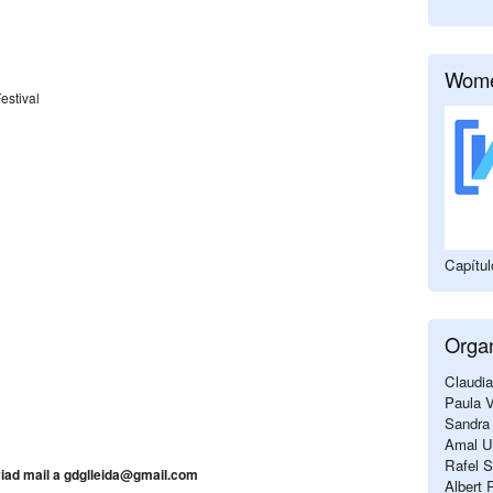
Wome
estival
Capítu
Orga
Claudia
Paula V
Sandra 
Amal Ua
Rafel S
viad mail a gdglleida@gmail.com
Albert 