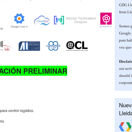
GDG Lle
from Lle
Somos ge
Google 
para hab
vez que 
Disclai
ACIÓN PRELIMINAR
our acti
should 
corporat
Nueva
para control logístico.
Lleid
rio