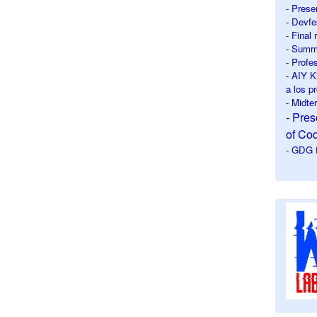
- Prese
- Devfe
- Final
- Summe
- Profe
- AIY K
a los p
- Midt
- Pre
of Co
- GDG f