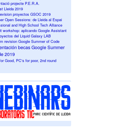
ntació projecte P.E.R.A.
st Lleida 2019
 revision
proyectos GSOC 2019
r Open Sessions: de Lleida al Espai
ssional and High School Tech Alliance
it workshop: aplicando Google Assistant
royectos del Liquid Galaxy LAB
erm revision Google Summer of Code
sentación becas Google Summer
de 2019
or Good, PC's for poor, 2nd round