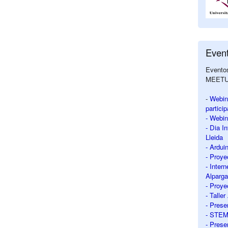
Even
Eventos
MEET
-
Webin
partici
- Webin
- Dia I
Lleida
- Ardui
- Proy
- Intern
Alparga
- Proy
- Talle
- Prese
- STEM 
- Prese