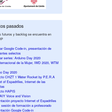
tos pasados
 futuros y backlog se encuentra en
UP
ar Google Code-in, presentación de
pantes selectos
ar series: Arduino Day 2020
nternacional de la Mujer, IWD 2020, WTM
no Day 2020
ecto CHZT 1 Water Rocket by P.E.R.A
et of Espadrilles, Internet de las
tas
ecto HAPIS
r AIY Voice and Vision
ntación proyecto Internet of Espadrilles
sesión de formación a profesorado
ntación Google Code-in