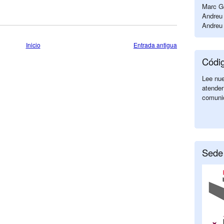
Marc Go
Andreu 
Andreu 
Inicio
Entrada antigua
Códi
Lee nu
atender
comuni
Sede