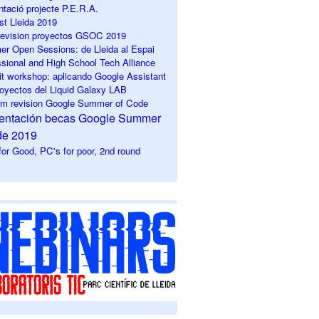
ntació projecte P.E.R.A.
st Lleida 2019
 revision
proyectos GSOC 2019
r Open Sessions: de Lleida al Espai
ssional and High School Tech Alliance
it workshop: aplicando Google Assistant
royectos del Liquid Galaxy LAB
erm revision Google Summer of Code
sentación becas Google Summer
de 2019
or Good, PC's for poor, 2nd round