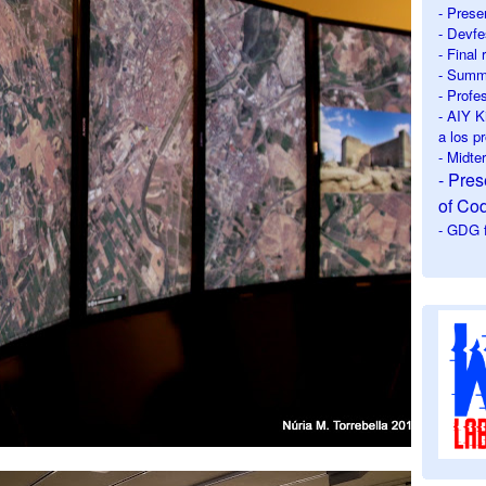
- Prese
- Devfe
- Final
- Summe
- Profe
- AIY K
a los p
- Midt
- Pre
of Co
- GDG f