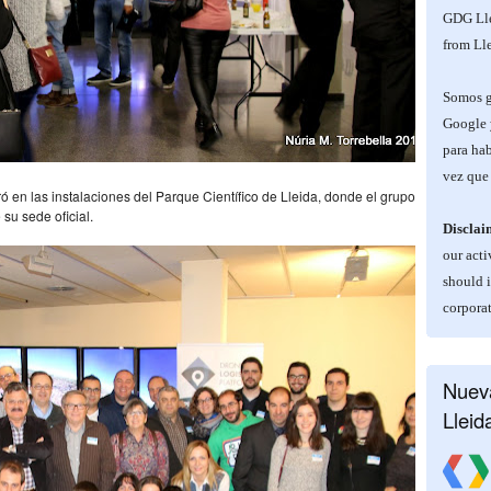
GDG Lle
from Lle
Somos ge
Google 
para hab
vez que 
ó en las instalaciones del Parque Científico de Lleida, donde el grupo
su sede oficial.
Disclai
our acti
should 
corporat
Nueva
Lleid