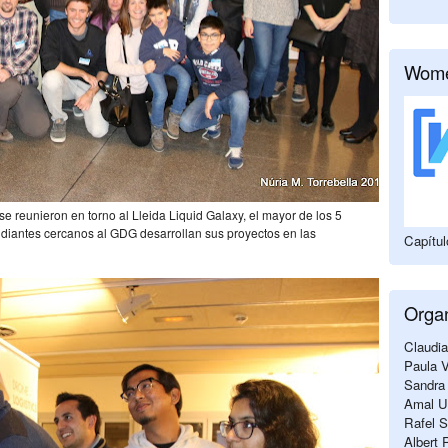
Wome
 reunieron en torno al Lleida Liquid Galaxy, el mayor de los 5
udiantes cercanos al GDG desarrollan sus proyectos en las
Capítu
Orga
Claudia
Paula V
Sandra 
Amal Ua
Rafel S
Albert 