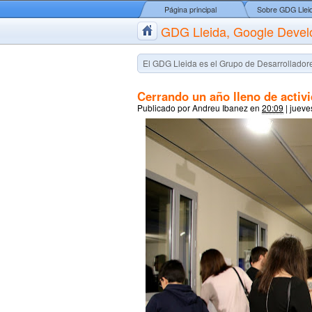
Página principal
Sobre GDG Llei
GDG Lleida, Google Devel
El GDG Lleida es el Grupo de Desarrolladore
Cerrando un año lleno de activ
Publicado por
Andreu Ibanez
en
20:09
|
jueve