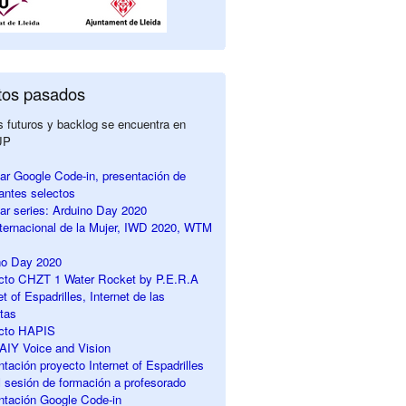
tos pasados
 futuros y backlog se encuentra en
UP
ar Google Code-in, presentación de
pantes selectos
ar series: Arduino Day 2020
nternacional de la Mujer, IWD 2020, WTM
no Day 2020
ecto CHZT 1 Water Rocket by P.E.R.A
et of Espadrilles, Internet de las
tas
ecto HAPIS
r AIY Voice and Vision
ntación proyecto Internet of Espadrilles
sesión de formación a profesorado
ntación Google Code-in