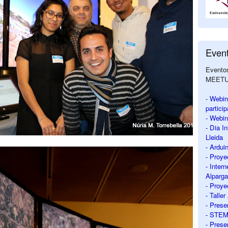
Even
Eventos
MEET
-
Webin
partici
- Webin
- Dia I
Lleida
- Ardui
- Proy
- Intern
Alparga
- Proy
- Talle
- Prese
- STEM 
- Prese