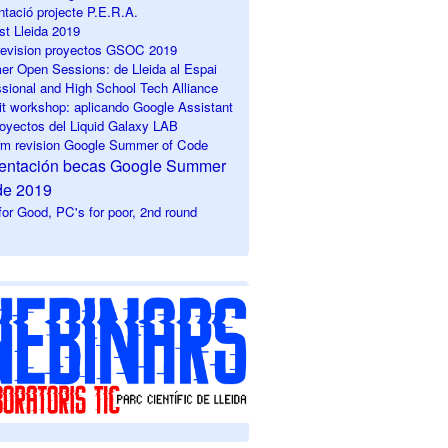
ntació projecte P.E.R.A.
st Lleida 2019
 revision
proyectos GSOC 2019
r Open Sessions: de Lleida al Espai
ssional and High School Tech Alliance
it workshop: aplicando Google Assistant
royectos del Liquid Galaxy LAB
erm revision Google Summer of Code
sentación becas Google Summer
de 2019
or Good, PC's for poor, 2nd round