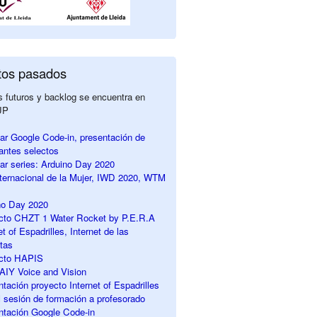
tos pasados
 futuros y backlog se encuentra en
UP
ar Google Code-in, presentación de
pantes selectos
ar series: Arduino Day 2020
nternacional de la Mujer, IWD 2020, WTM
no Day 2020
ecto CHZT 1 Water Rocket by P.E.R.A
et of Espadrilles, Internet de las
tas
ecto HAPIS
r AIY Voice and Vision
ntación proyecto Internet of Espadrilles
sesión de formación a profesorado
ntación Google Code-in