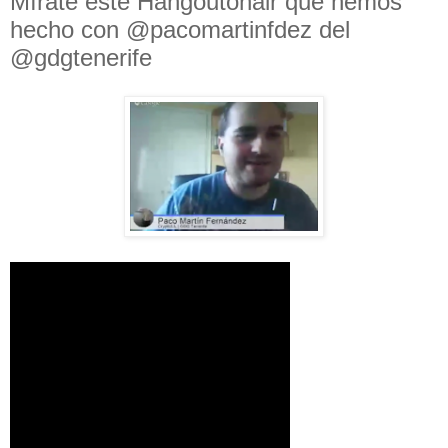
Mírate este Hangoutonair que hemos
hecho con @pacomartinfdez del
@gdgtenerife