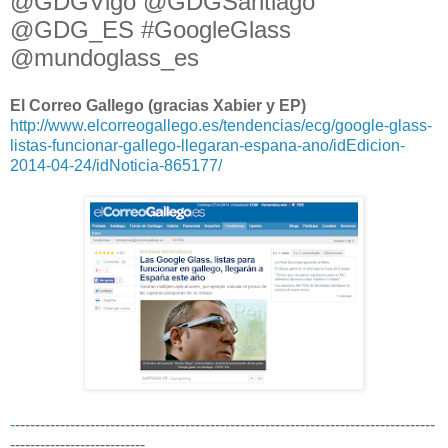
@GDGVigo @GDGSantiago
@GDG_ES #GoogleGlass
@mundoglass_es
El Correo Gallego (gracias Xabier y EP)
http://www.elcorreogallego.es/tendencias/ecg/google-glass-
listas-funcionar-gallego-llegaran-espana-ano/idEdicion-
2014-04-24/idNoticia-865177/
-
------------------------------------------------------------------------------------
---------------------------