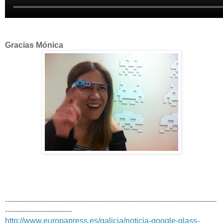
Gracias Mónica
-
------------------------------------------------------------------------------------
---------------------------
http://www.europapress.es/galicia/noticia-google-glass-