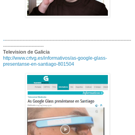
-
------------------------------------------------------------------------------------
---------------------------
Television de Galicia
http://www.crtvg.es/informativos/as-google-glass-
presentanse-en-santiago-801504