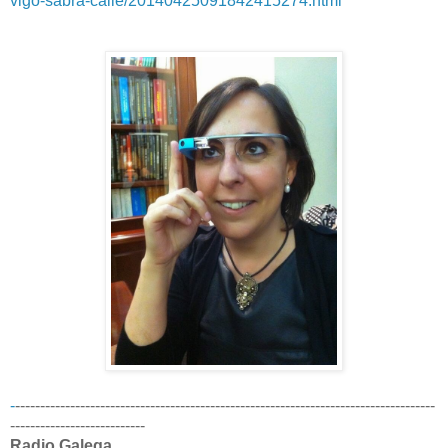
vigo-sabra-calle/20140425091842415274.html
-
------------------------------------------------------------------------------------
---------------------------
Radio Galega