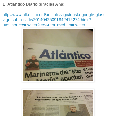
El Atlántico Diario (gracias Ana)
http://www.atlantico.net/articulo/vigo/turista-google-glass-
vigo-sabra-calle/20140425091842415274.html?
utm_source=twitterfeed&utm_medium=twitter