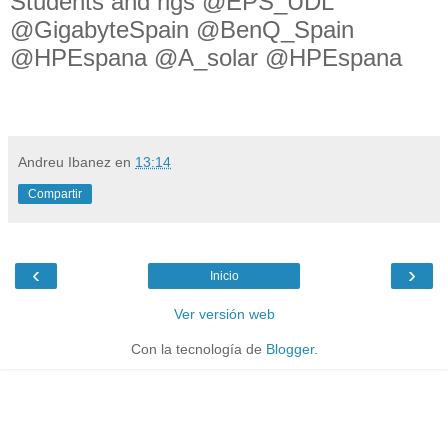
Students and rigs @EPS_UDL
@GigabyteSpain @BenQ_Spain
@HPEspana @A_solar @HPEspana
Andreu Ibanez
en
13:14
Compartir
‹
›
Inicio
Ver versión web
Con la tecnología de
Blogger
.