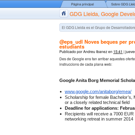
Página principal
Sobre GDG Llei
GDG Lleida, Google Devel
El GDG Lleida es el Grupo de Desarrolladore
@eps_udl Noves beques per proj
estudiants
Publicado por
Andreu Ibanez
en
15:41
|
jueve
Des de Google ens fan arribar aquestes ofertes
instruccions de cada plana web:
Google Anita Borg Memorial Scholar
www.google.com/anitaborg/emea/
Scholarship for female Bachelor’s,
or a closely related technical field
Deadline for applications: Februa
Recipients will receive a 7000 EUR 
networking retreat in summer 2014