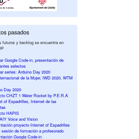
tos pasados
 futuros y backlog se encuentra en
UP
ar Google Code-in, presentación de
pantes selectos
ar series: Arduino Day 2020
nternacional de la Mujer, IWD 2020, WTM
no Day 2020
ecto CHZT 1 Water Rocket by P.E.R.A
et of Espadrilles, Internet de las
tas
ecto HAPIS
r AIY Voice and Vision
ntación proyecto Internet of Espadrilles
sesión de formación a profesorado
ntación Google Code-in