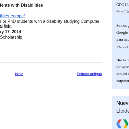
nts with Disabilities 
GDG Lle
from Lle
lities-
europe/
s or PhD students with a disability studying Computer 
Somos ge
 field. 
ry 17, 2014
Google 
 Scholarship 
para hab
vez que 
Disclai
our acti
Inicio
Entrada antigua
should 
corporat
Nueva
Lleid