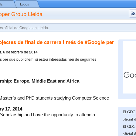
da
Logos
oper Group Lleida
s oficial de Google en Lleida.
ectes de final de carrera i més de #Google per
s, 6 de febrero de 2014
 per que publicitem, si esteu interesstas heu de seguir les
ship: Europe, Middle East and Africa 
 Master’s and PhD students studying Computer Science 
ry 17, 2014
El GDG 
Scholarship and have the opportunity to attend a 
oficial 
El GDG 
oficial 