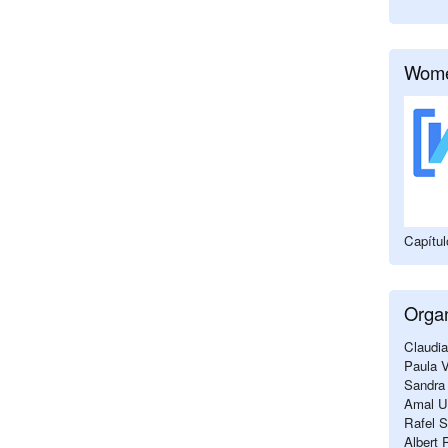
Wome
Capítu
Orga
Claudia
Paula V
Sandra 
Amal Ua
Rafel S
Albert 