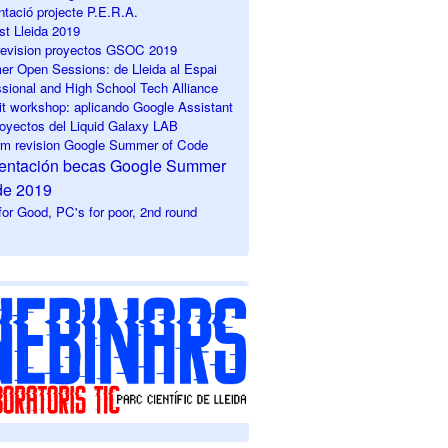
ntació projecte P.E.R.A.
st Lleida 2019
 revision
proyectos GSOC 2019
r Open Sessions: de Lleida al Espai
ssional and High School Tech Alliance
it workshop: aplicando Google Assistant
royectos del Liquid Galaxy LAB
erm revision Google Summer of Code
sentación becas Google Summer
de 2019
or Good, PC's for poor, 2nd round