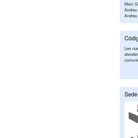
Marc Go
Andreu 
Andreu 
Códi
Lee nu
atender
comuni
Sede