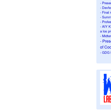
- Prese
- Devfe
- Final
- Summe
- Profe
- AIY K
a los p
- Midt
- Pre
of Co
- GDG f