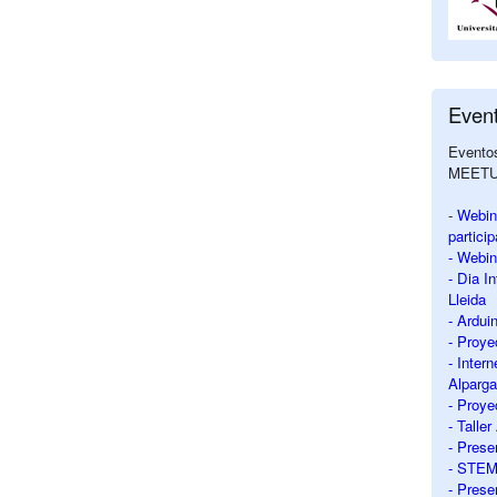
Even
Eventos
MEET
-
Webin
partici
- Webin
- Dia I
Lleida
- Ardui
- Proy
- Intern
Alparga
- Proy
- Talle
- Prese
- STEM 
- Prese